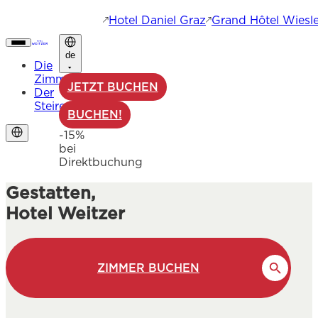
Hotel Daniel Graz
Grand Hôtel Wiesle
de
Die
Zimmer
JETZT BUCHEN
Der
Steirer
BUCHEN!
-15%
bei
Direktbuchung
Gestatten,
Hotel Weitzer
ZIMMER BUCHEN