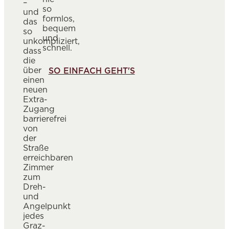
–
so
und
formlos,
das
bequem
so
und
unkompliziert,
schnell.
dass
die
über
SO EINFACH GEHT'S
einen
neuen
Extra-
Zugang
barrierefrei
von
der
Straße
erreichbaren
Zimmer
zum
Dreh-
und
Angelpunkt
jedes
Graz-