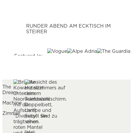
RUNDER ABEND AM ECKTISCH IM
STEIRER
Featured In:
The
Dream
Machine
Zimmer
Einfach