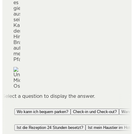
es
bei
gießt
uns
aus
im
seiner
Hotel
Kanne
Weitzer
der
begrüßen.
Himmel
Bratöl
auf
meine
Pfanne.«
Select a question to display the answer.
Wo kann ich bequem parken?
Check-in und Check-out?
Wann g
Ist die Rezeption 24 Stunden besetzt?
Ist mein Haustier im Hotel