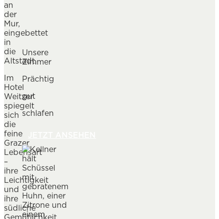
an
der
Mur,
eingebettet
in
die
Unsere
Altstadt.
Zimmer
Im
Prächtig
Hotel
gut
Weitzer
spiegelt
schlafen
sich
die
feine
JETZT ANSEHEN
Grazer
Lebensart
–
ihre
Leichtigkeit
und
ihre
südliche
Gemütlichkeit.