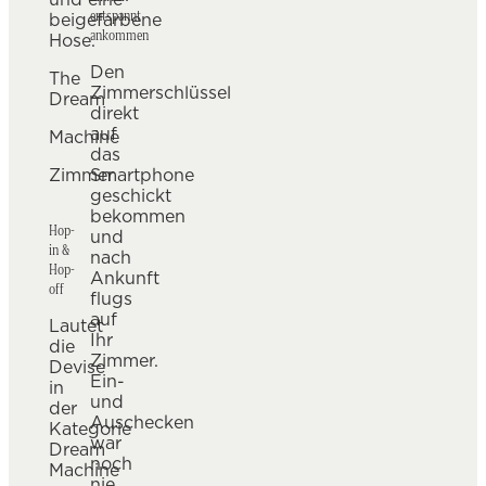
entspannt
ankommen
Den
The
Zimmerschlüssel
Dream
direkt
auf
Machine
das
Zimmer
Smartphone
geschickt
bekommen
Hop-
und
in &
nach
Hop-
Ankunft
off
flugs
auf
Lautet
Ihr
die
Zimmer.
Devise
Ein-
in
und
der
Auschecken
Kategorie
war
Dream
noch
Machine
nie