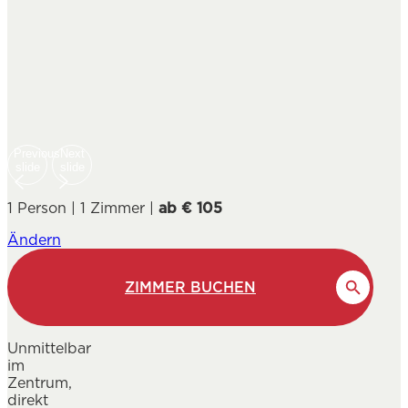
Previous
Next
slide
slide
1 Person | 1 Zimmer |
ab € 105
Ändern
ZIMMER BUCHEN
Unmittelbar
im
Zentrum,
direkt