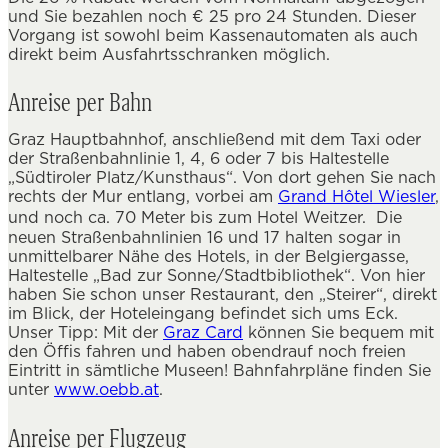
und Sie bezahlen noch € 25 pro 24 Stunden. Dieser
Vorgang ist sowohl beim Kassenautomaten als auch
direkt beim Ausfahrtsschranken möglich.
Anreise per Bahn
Graz Hauptbahnhof, anschließend mit dem Taxi oder
der Straßenbahnlinie 1, 4, 6 oder 7 bis Haltestelle
„Südtiroler Platz/Kunsthaus“. Von dort gehen Sie nach
rechts der Mur entlang, vorbei am
Grand Hôtel Wiesler
,
und noch ca. 70 Meter bis zum Hotel Weitzer. Die
neuen Straßenbahnlinien 16 und 17 halten sogar in
unmittelbarer Nähe des Hotels, in der Belgiergasse,
Haltestelle „Bad zur Sonne/Stadtbibliothek“. Von hier
haben Sie schon unser Restaurant, den „Steirer“, direkt
im Blick, der Hoteleingang befindet sich ums Eck.
Unser Tipp: Mit der
Graz Card
können Sie bequem mit
den Öffis fahren und haben obendrauf noch freien
Eintritt in sämtliche Museen! Bahnfahrpläne finden Sie
unter
www.oebb.at
.
Anreise per Flugzeug