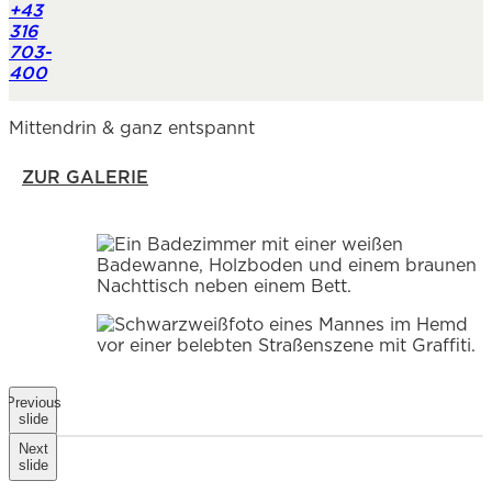
+43
316
703-
400
Mittendrin & ganz entspannt
ZUR GALERIE
Previous
slide
Next
slide