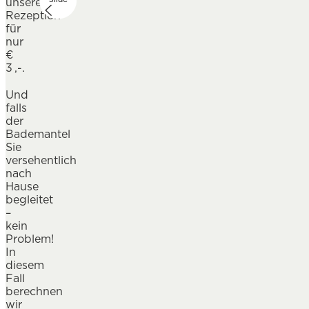
unserer
Rezeption
für
nur
€
3 ,-.
Und
falls
der
Bademantel
Sie
versehentlich
nach
Hause
begleitet
–
kein
Problem!
In
diesem
Fall
berechnen
wir