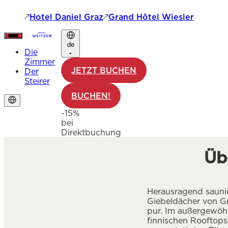
Hotel Daniel Graz
Grand Hôtel Wiesler
de
Die
Zimmer
JETZT BUCHEN
Der
Steirer
BUCHEN!
-15%
bei
Direktbuchung
Üb
Herausragend saunie
Giebeldächer von Gr
pur. Im außergewöhn
finnischen Rooftops