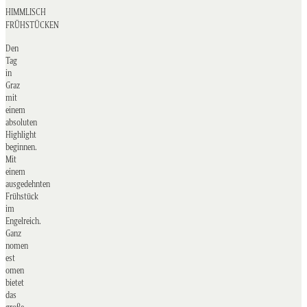
HIMMLISCH
FRÜHSTÜCKEN
Den
Tag
in
Graz
mit
einem
absoluten
Highlight
beginnen.
Mit
einem
ausgedehnten
Frühstück
im
Engelreich.
Ganz
nomen
est
omen
bietet
das
große