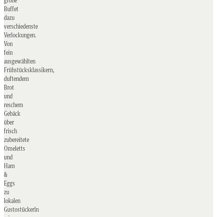
Buffet
dazu
verschiedenste
Verlockungen.
Von
fein
ausgewählten
Frühstücksklassikern,
duftendem
Brot
und
reschem
Gebäck
über
frisch
zubereitete
Omeletts
und
Ham
&
Eggs
zu
lokalen
Gustostückerln