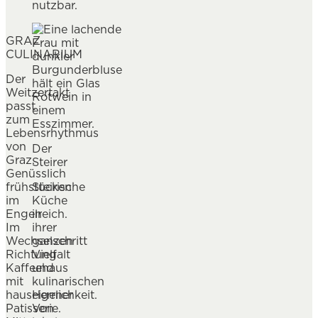
nutzbar.
GRAZ
CULINARIUM
Der
Weitzertakt
passt
zum
Lebensrhythmus
von
Der
Graz.
Steirer
Genüsslich
frühstücken
Steirische
im
Küche
Engelreich.
in
Im
ihrer
Wechselschritt
ganzen
Richtung
Vielfalt
Kaffeehaus
und
mit
kulinarischen
hauseigener
Herrlichkeit.
Patisserie.
Von