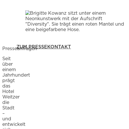
ZUM PRESSEKONTAKT
Presseanfragen
Seit
über
einem
Jahrhundert
prägt
das
Hotel
Weitzer
die
Stadt
–
und
entwickelt