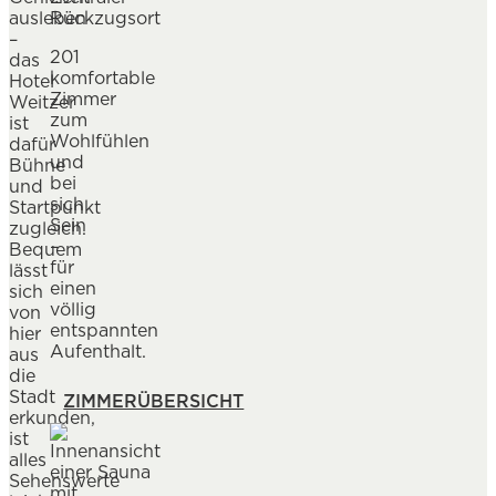
ausleben
Rückzugsort
–
201
das
komfortable
Hotel
Zimmer
Weitzer
zum
ist
Wohlfühlen
dafür
und
Bühne
bei
und
sich
Startpunkt
Sein
zugleich.
–
Bequem
für
lässt
einen
sich
völlig
von
entspannten
hier
Aufenthalt.
aus
die
Stadt
ZIMMERÜBERSICHT
erkunden,
ist
alles
Sehenswerte