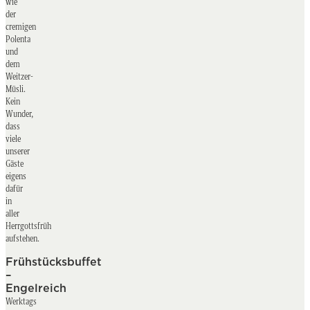
wie
der
cremigen
Polenta
und
dem
Weitzer-
Müsli.
Kein
Wunder,
dass
viele
unserer
Gäste
eigens
dafür
in
aller
Herrgottsfrüh
aufstehen.
Frühstücksbuffet
–
Engelreich
Werktags