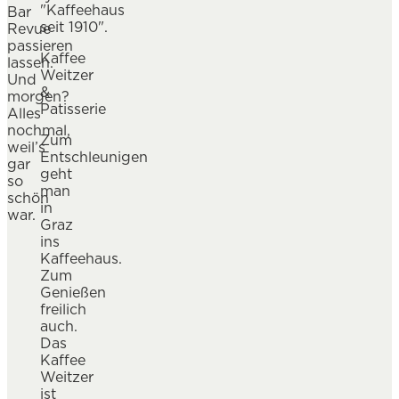
Bar
Revue
passieren
Kaffee
lassen.
Weitzer
Und
&
morgen?
Patisserie
Alles
nochmal,
Zum
weil’s
Entschleunigen
gar
geht
so
man
schön
in
war.
Graz
ins
Kaffeehaus.
Zum
Genießen
freilich
auch.
Das
Kaffee
Weitzer
ist