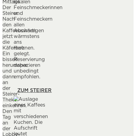
Mittags
lokalen
Der
Feinschmeckerinnen
Steirer.
und
Nach
Feinschmeckern
den
allen
Kaffeebohnen
Auswärtigen
jetzt
wärmstens
die
ans
Käferbohnen.
Herz
Ein
gelegt.
bisserl
Reservierung
herumspazieren
daher
und
unbedingt
dann
empfohlen.
an
der
ZUM STEIRER
Steirer-
Theke
einkehren.
Den
Tag
an
der
Lobby-