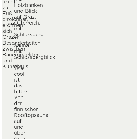
leicht
zu
Fuß
erreichbar,
eröffnen
sich
Grazer
Besonderheiten
Sauna
zwischen
mit
Bauernmärkten
Schlossbergblick
und
Kunsthaus.
Wie
cool
ist
das
bitte?
Von
der
finnischen
Rooftopsauna
auf
und
über
Graz