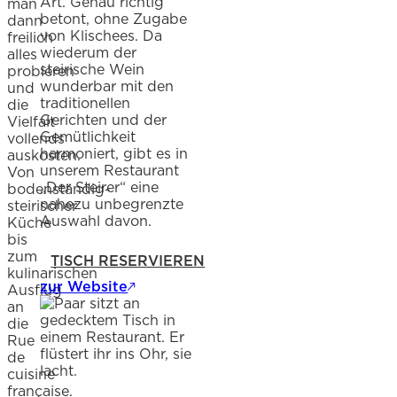
Art. Genau richtig
man
betont, ohne Zugabe
dann
von Klischees. Da
freilich
wiederum der
alles
steirische Wein
probieren
wunderbar mit den
und
traditionellen
die
Gerichten und der
Vielfalt
Gemütlichkeit
vollends
harmoniert, gibt es in
auskosten.
unserem Restaurant
Von
„Der Steirer“ eine
bodenständig-
nahezu unbegrenzte
steirischer
Auswahl davon.
Küche
bis
zum
TISCH RESERVIEREN
kulinarischen
zur Website
Ausflug
an
die
Rue
de
cuisine
française.