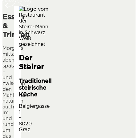
slide
slide
Essen
NEXT SLIDE
PREVIOUS SLIDE
&
Trinken
Morgens,
mittags,
Der
abends,
Steirer
spätabends
–
und
Traditionell
zwischen
steirische
den
Küche
Mahlzeiten
natürlich
Belgiergasse
auch.
1
Im
•
und
8020
rund
Graz
um
das