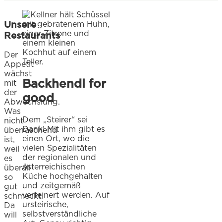
Unsere
Restaurants
Der
Appetit
wächst
Backhendl for
mit
der
good
Abwechslung.
Was
Dem „Steirer“ sei
nicht
Dank! Mit ihm gibt es
überraschend
einen Ort, wo die
ist,
vielen Spezialitäten
weil
der regionalen und
es
österreichischen
überall
Küche hochgehalten
so
und zeitgemäß
gut
verfeinert werden. Auf
schmeckt.
ursteirische,
Da
selbstverständliche
will