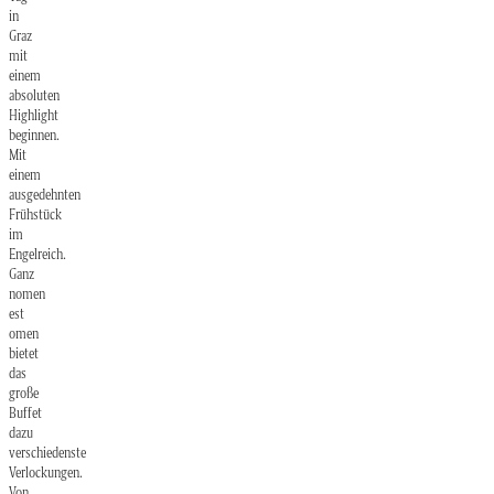
in
Graz
mit
einem
absoluten
Highlight
beginnen.
Mit
einem
ausgedehnten
Frühstück
im
Engelreich.
Ganz
nomen
est
omen
bietet
das
große
Buffet
dazu
verschiedenste
Verlockungen.
Von