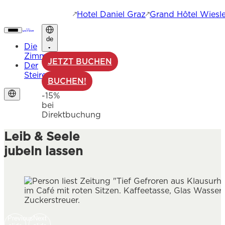
Hotel Daniel Graz
Grand Hôtel Wiesle
de
Die
Zimmer
JETZT BUCHEN
Der
Steirer
BUCHEN!
-15%
bei
Direktbuchung
Leib & Seele
jubeln lassen
Previous
Next