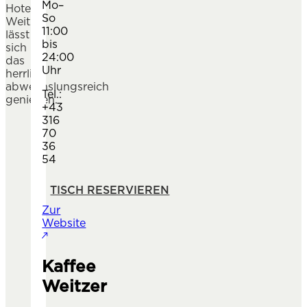
Mo–
Hotel
So
Weitzer
11:00
lässt
bis
sich
24:00
das
Uhr
herrlich
abwechslungsreich
Tel.:
genießen.
+43
316
70
36
54
TISCH RESERVIEREN
Zur
Website
Kaffee
NEXT SLIDE
PREVIOUS SLIDE
Weitzer