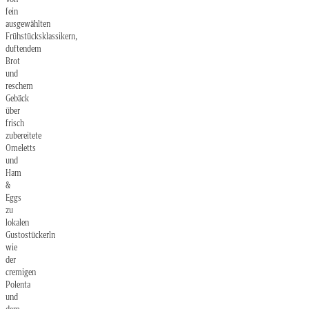
fein
ausgewählten
Frühstücksklassikern,
duftendem
Brot
und
reschem
Gebäck
über
frisch
zubereitete
Omeletts
und
Ham
&
Eggs
zu
lokalen
Gustostückerln
wie
der
cremigen
Polenta
und