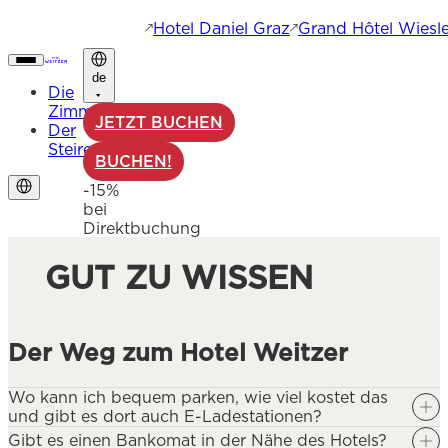
Hotel Daniel Graz
Grand Hôtel Wiesle
de
Die
Zimmer
JETZT BUCHEN
Der
Steirer
BUCHEN!
-15%
bei
Direktbuchung
GUT ZU WISSEN
Der Weg zum Hotel Weitzer
Wo kann ich bequem parken, wie viel kostet das
und gibt es dort auch E-Ladestationen?
Gibt es einen Bankomat in der Nähe des Hotels?