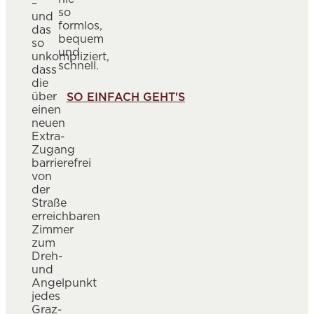
–
so
und
formlos,
das
bequem
so
und
unkompliziert,
schnell.
dass
die
über
SO EINFACH GEHT'S
einen
neuen
Extra-
Zugang
barrierefrei
von
der
Straße
erreichbaren
Zimmer
zum
Dreh-
und
Angelpunkt
jedes
Graz-