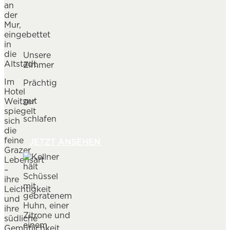
an
der
Mur,
eingebettet
in
die
Unsere
Altstadt.
Zimmer
Im
Prächtig
Hotel
gut
Weitzer
spiegelt
schlafen
sich
die
feine
JETZT ANSEHEN
Grazer
Lebensart
–
ihre
Leichtigkeit
und
ihre
südliche
Gemütlichkeit.