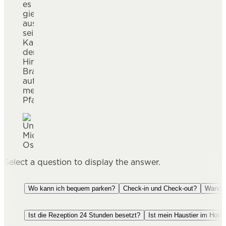
es
bei
gießt
uns
aus
im
seiner
Hotel
Kanne
Weitzer
der
begrüßen.
Himmel
Bratöl
auf
meine
Pfanne.«
Select a question to display the answer.
Wo kann ich bequem parken?
Check-in und Check-out?
Wann g
Ist die Rezeption 24 Stunden besetzt?
Ist mein Haustier im Hotel