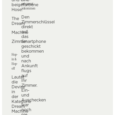
entspannt
ankommen
Den
The
Zimmerschlüssel
Dream
direkt
auf
Machine
das
Zimmer
Smartphone
geschickt
bekommen
Hop-
und
in &
nach
Hop-
Ankunft
off
flugs
auf
Lautet
Ihr
die
Zimmer.
Devise
Ein-
in
und
der
Auschecken
Kategorie
war
Dream
noch
Machine
nie