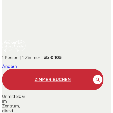
Previous
Next
slide
slide
1 Person | 1 Zimmer |
ab € 105
Ändern
ZIMMER BUCHEN
Unmittelbar
im
Zentrum,
direkt