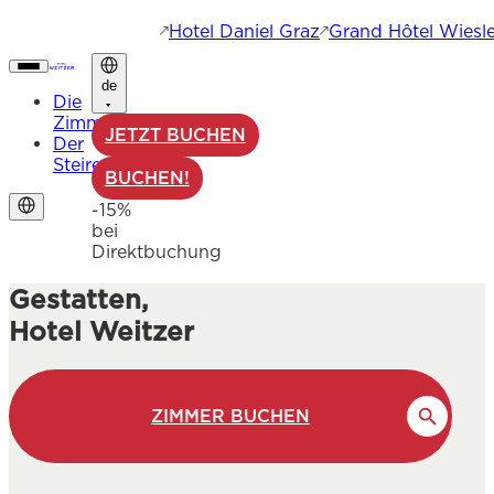
Hotel Daniel Graz
Grand Hôtel Wiesle
de
Die
Zimmer
JETZT BUCHEN
Der
Steirer
BUCHEN!
-15%
bei
Direktbuchung
Gestatten,
Hotel Weitzer
ZIMMER BUCHEN