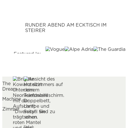
RUNDER ABEND AM ECKTISCH IM
STEIRER
Featured In:
The
Dream
Machine
Zimmer
Einfach